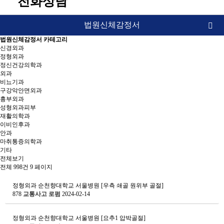
전화상담
법원신체감정서
법원신체감정서 카테고리
인사말
신경외과
정형외과
정신건강의학과
업무영역
외과
비뇨기과
언론보도
구강악안면외과
흉부외과
성형외과피부
승소판결문 및 결정문
재활의학과
이비인후과
법원신체감정서
안과
마취통증의학과
소송비용
기타
전체보기
전체 998건
9 페이지
오시는 길
정형외과
순천향대학교 서울병원 [우측 쇄골 원위부 골절]
878
교통사고 로펌
2024-02-14
정형외과
순천향대학교 서울병원 [요추1 압박골절]