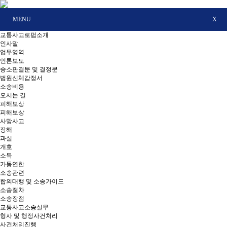
MENU
X
교통사고로펌소개
인사말
업무영역
언론보도
승소판결문 및 결정문
법원신체감정서
소송비용
오시는 길
피해보상
피해보상
사망사고
장해
과실
개호
소득
가동연한
소송관련
합의대행 및 소송가이드
소송절차
소송장점
교통사고소송실무
형사 및 행정사건처리
사건처리진행