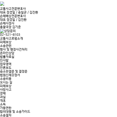
교통사고전문변호사
대표 정경일 / 송일균 / 김진환
손해배상전문변호사
대표 정경일 / 김진환
손해사정사
총괄국장 김기준
상담문의
02-521-8103
교통사고로펌소개
피해보상
소송관련
형사 및 행정사건처리
온라인상담
법률자료실
인사말
업무영역
언론보도
승소판결문 및 결정문
법원신체감정서
소송비용
오시는 길
피해보상
사망사고
장해
과실
개호
소득
가동연한
합의대행 및 소송가이드
소송절차