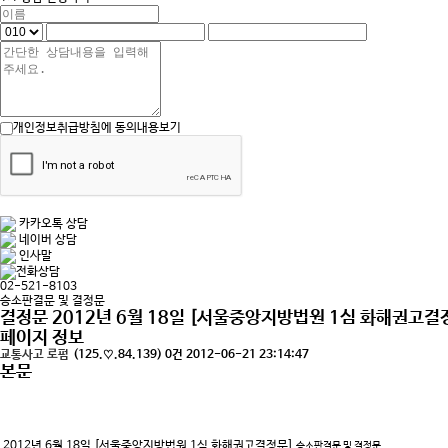
개인정보취급방침에 동의
내용보기
카카오톡 상담
네이버 상담
인사말
전화상담
02-521-8103
승소판결문 및 결정문
결정문
2012년 6월 18일 [서울중앙지방법원 1심 화해권고결
페이지 정보
교통사고 로펌
(125.♡.84.139)
0건
2012-06-21 23:14:47
본문
2012년 6월 18일 [서울중앙지방법원 1심 화해권고결정문]
승소판결문 및 결정문