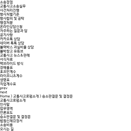
소송장점
교통사고소송실무
사건처리진행
형사처벌기준
형사합의 및 공탁
행정처분
온라인상담신청
자주하는 질문과 답
공지사항
카카오톡 상담
네이버 톡톡 상담
블랙박스 과실비율 상담
블박창고 유튜브
교통사고 뉴스&판례
서식자료
맥브라이드 방식
장해율표
호프만계수
라이프니츠계수
생명표
직업계수표
prev
next
Home
>
교통사고로펌소개
>
승소판결문 및 결정문
교통사고로펌소개
인사말
업무영역
언론보도
승소판결문 및 결정문
법원신체감정서
소송비용
오시는 길