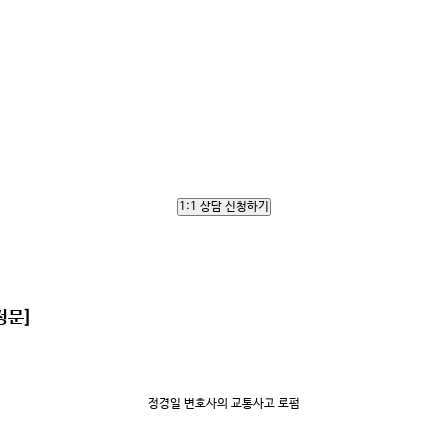
1:1 상담 신청하기
정문]
정경일 변호사의 교통사고 로펌